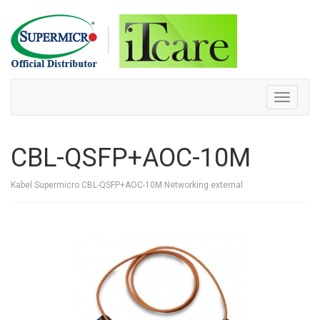
Skip
to
content
Toggle
navigati
CBL-QSFP+AOC-10M
Kabel Supermicro CBL-QSFP+AOC-10M Networking external