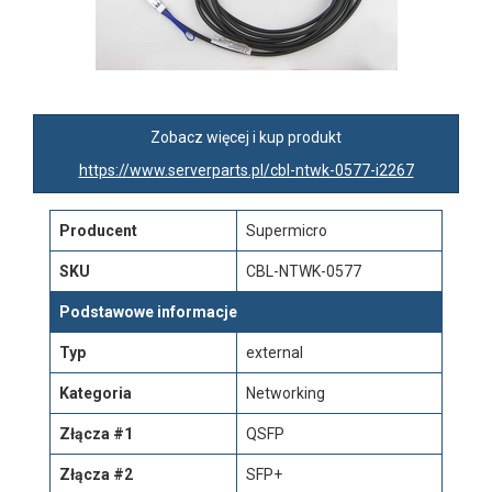
Zobacz więcej i kup produkt
https://www.serverparts.pl/cbl-ntwk-0577-i2267
Producent
Supermicro
SKU
CBL-NTWK-0577
Podstawowe informacje
Typ
external
Kategoria
Networking
Złącza #1
QSFP
Złącza #2
SFP+