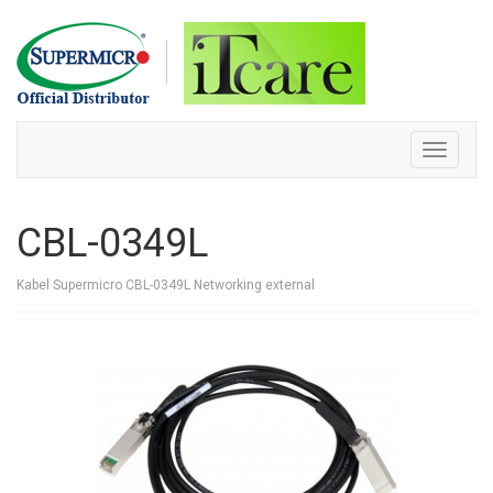
Skip
to
content
Toggle
navigati
CBL-0349L
Kabel Supermicro CBL-0349L Networking external