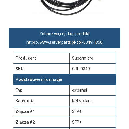
Zobacz więcej i kup produkt
https://www.serverparts.pl/cbl-0349l-i356
Producent
Supermicro
SKU
CBL-0349L
Podstawowe informacje
Typ
external
Kategoria
Networking
Złącza #1
SFP+
Złącza #2
SFP+