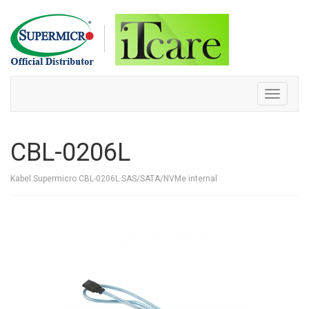
Skip
to
content
Toggle
navigati
CBL-0206L
Kabel Supermicro CBL-0206L SAS/SATA/NVMe internal