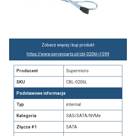
Zobacz więcej i kup produkt
https://www.serverparts.pl/cbl-0206l-i1599
Producent
Supermicro
SKU
CBL-0206L
Podstawowe informacje
Typ
internal
Kategoria
SAS/SATA/NVMe
Złącza #1
SATA