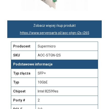
Zobacz więcej i kup produkt
https://www.serverparts.pl/aoc-stgn-i2s-i265
Producent
Supermicro
SKU
AOC-STGN-I2S
Podstawowe informacje
Typ złącza
SFP+
Typ
10GbE
Chipset
Intel 82599es
Porty #
2