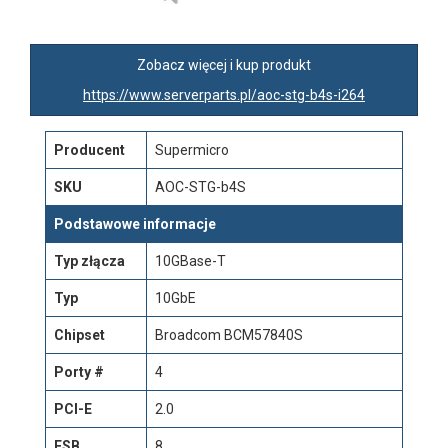
Zobacz więcej i kup produkt
https://www.serverparts.pl/aoc-stg-b4s-i264
Producent
Supermicro
SKU
AOC-STG-b4S
Podstawowe informacje
Typ złącza
10GBase-T
Typ
10GbE
Chipset
Broadcom BCM57840S
Porty #
4
PCI-E
2.0
FSB
8