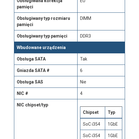
Obsługiwana korekcja
EU
pamięci
Obsługiwany typ rozmiaru
DIMM
pamięci
Obsługiwany typ pamięci
DDR3
Wbudowane urządzenia
Obsługa SATA
Tak
Gniazda SATA #
6
Obsługa SAS
Nie
NIC #
4
NIC chipset/typ
Chipset
Typ
SoC i354
1GbE
SoC i354
1GbE