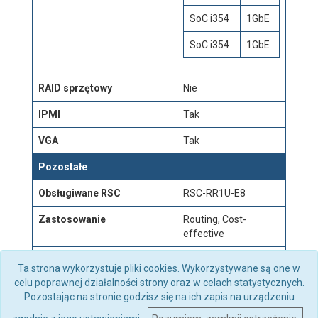
SoC i354
1GbE
SoC i354
1GbE
RAID sprzętowy
Nie
IPMI
Tak
VGA
Tak
Pozostałe
Obsługiwane RSC
RSC-RR1U-E8
Zastosowanie
Routing, Cost-
effective
Pobór mocy
15 W
Ta strona wykorzystuje pliki cookies. Wykorzystywane są one w
celu poprawnej działalności strony oraz w celach statystycznych.
Pozostając na stronie godzisz się na ich zapis na urządzeniu