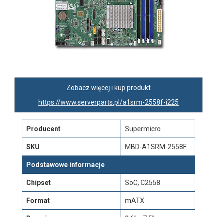
Zobacz więcej i kup produkt
https://www.serverparts.pl/a1srm-2558f-i225
Producent
Supermicro
SKU
MBD-A1SRM-2558F
Podstawowe informacje
Chipset
SoC, C2558
Format
mATX