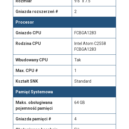
Rozmiar
9.6" x 7.5"
Gniazda rozszerzeń #
2
Procesor
Gniazdo CPU
FCBGA1283
Rodzina CPU
Intel Atom C2558
FCBGA1283
Wbudowany CPU
Tak
Max. CPU #
1
Kształt SNK
Standard
Pamięć Systemowa
Maks. obsługiwana
64 GB
pojemność pamięci
Gniazda pamięci #
4