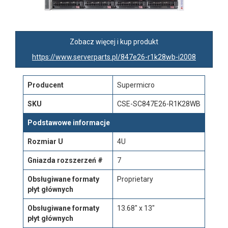
Zobacz więcej i kup produkt
https://www.serverparts.pl/847e26-r1k28wb-i2008
Producent
Supermicro
SKU
CSE-SC847E26-R1K28WB
Podstawowe informacje
Rozmiar U
4U
Gniazda rozszerzeń #
7
Obsługiwane formaty
Proprietary
płyt głównych
Obsługiwane formaty
13.68" x 13"
płyt głównych