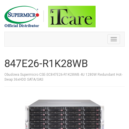
Skip
to
content
Toggle
navigati
847E26-R1K28WB
Obudowa Supermicro CSE-SC847E26-R1K28WB 4U 1280W Redundant Hot-
Swap 36xHDD SATA/SAS