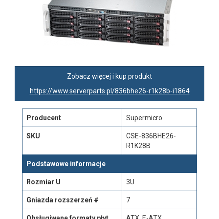
Zobacz więcej i kup produkt
https://www.serverparts.pl/836bhe26-r1k28b-i1864
Producent
Supermicro
SKU
CSE-836BHE26-
R1K28B
Podstawowe informacje
Rozmiar U
3U
Gniazda rozszerzeń #
7
Obsługiwane formaty płyt
ATX, E-ATX