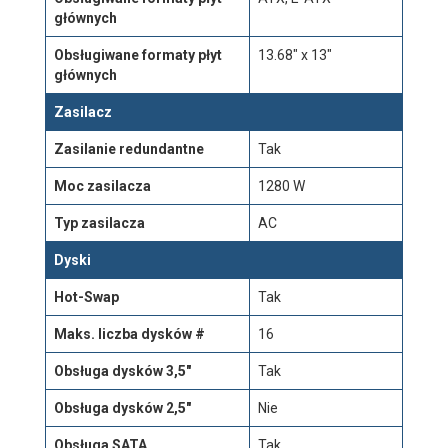
głównych
Obsługiwane formaty płyt
13.68" x 13"
głównych
Zasilacz
Zasilanie redundantne
Tak
Moc zasilacza
1280 W
Typ zasilacza
AC
Dyski
Hot-Swap
Tak
Maks. liczba dysków #
16
Obsługa dysków 3,5"
Tak
Obsługa dysków 2,5"
Nie
Obsługa SATA
Tak