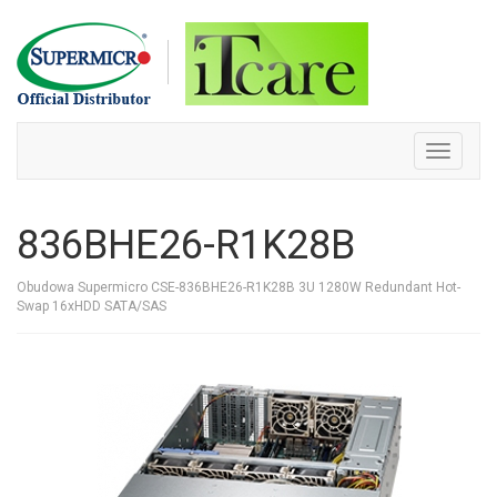
Skip
to
content
Toggle
navigati
836BHE26-R1K28B
Obudowa Supermicro CSE-836BHE26-R1K28B 3U 1280W Redundant Hot-
Swap 16xHDD SATA/SAS