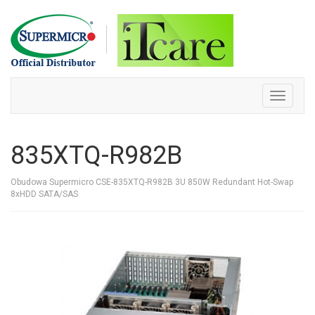
Skip
to
content
Toggle
navigati
835XTQ-R982B
Obudowa Supermicro CSE-835XTQ-R982B 3U 850W Redundant Hot-Swap
8xHDD SATA/SAS