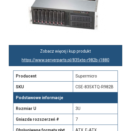
Zobacz więcej i kup produkt
https://www.serverparts.pl/835xtq-r982b-i1880
Producent
Supermicro
SKU
CSE-835XTQ-R982B
Podstawowe informacje
Rozmiar U
3U
Gniazda rozszerzeń #
7
Obsługiwane formaty płyt
ATX, E-ATX