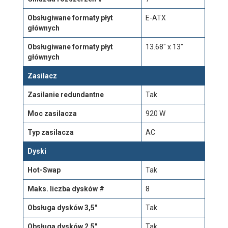
Obsługiwane formaty płyt
E-ATX
głównych
Obsługiwane formaty płyt
13.68" x 13"
głównych
Zasilacz
Zasilanie redundantne
Tak
Moc zasilacza
920 W
Typ zasilacza
AC
Dyski
Hot-Swap
Tak
Maks. liczba dysków #
8
Obsługa dysków 3,5"
Tak
Obsługa dysków 2,5"
Tak