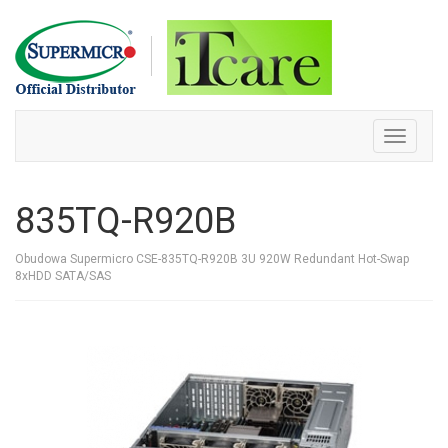
Skip
to
content
Toggle
navigati
835TQ-R920B
Obudowa Supermicro CSE-835TQ-R920B 3U 920W Redundant Hot-Swap
8xHDD SATA/SAS