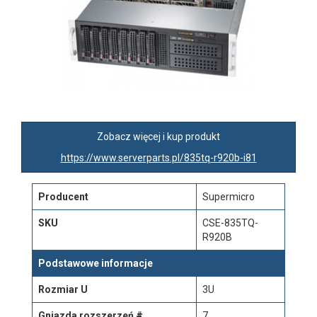
Zobacz więcej i kup produkt
https://www.serverparts.pl/835tq-r920b-i81
Producent
Supermicro
SKU
CSE-835TQ-
R920B
Podstawowe informacje
Rozmiar U
3U
Gniazda rozszerzeń #
7