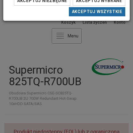
AKCEPTUJ NIEZBĘDNE
AKCEPTUJ WYBRANE
AKCEPTUJ WSZYSTKIE
0
0
Koszyk
Lista życzeń
Konto
Menu
Supermicro
825TQ-R700UB
Obudowa Supermicro CSE-SC825TQ-
R700UB 2U 700W Redundant Hot-Swap
10xHDD SATA/SAS
Produkt niedostępny (EOL) lub z ograniczoną