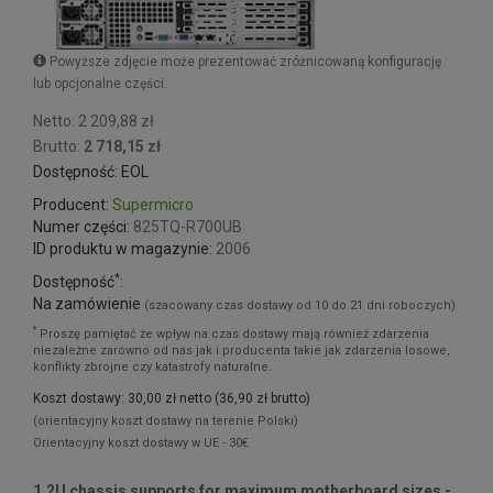
Powyższe zdjęcie może prezentować zróżnicowaną konfigurację
lub opcjonalne części.
Netto: 2 209,88 zł
Brutto:
2 718,15 zł
Dostępność: EOL
Producent:
Supermicro
Numer części:
825TQ-R700UB
ID produktu w magazynie:
2006
*
Dostępność
:
Na zamówienie
(szacowany czas dostawy od 10 do 21 dni roboczych)
*
Proszę pamiętać że wpływ na czas dostawy mają również zdarzenia
niezależne zarówno od nas jak i producenta takie jak zdarzenia losowe,
konflikty zbrojne czy katastrofy naturalne.
Koszt dostawy: 30,00 zł netto (36,90 zł brutto)
(orientacyjny koszt dostawy na terenie Polski)
Orientacyjny koszt dostawy w UE - 30€
1.2U chassis supports for maximum motherboard sizes -