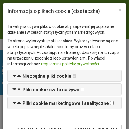
×
Język
PL
EN
Informacja o plikach cookie (ciasteczka)
Waluta
PLN
USD
EUR
Ta witryna używa plików cookie aby zapewnić jej poprawne
Zaloguj się
działanie i w celach statystycznych i marketingowych.
Ta strona wykorzystuje pliki cookies. Wykorzystywane są one
w celu poprawnej działalności strony oraz w celach
statystycznych. Pozostając na stronie godzisz się na ich zapis
na urządzeniu zgodnie z jego ustawieniami. Po więcej
EU VAT 0%
informacji zobacz
regulamin
i
politykę prywatności
.
Niezbędne pliki cookie
Pliki cookie czatu na żywo
Pliki cookie marketingowe i analityczne