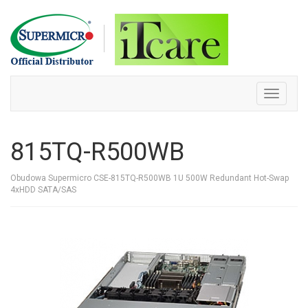
Skip
to
content
Toggle
navigati
815TQ-R500WB
Obudowa Supermicro CSE-815TQ-R500WB 1U 500W Redundant Hot-Swap
4xHDD SATA/SAS