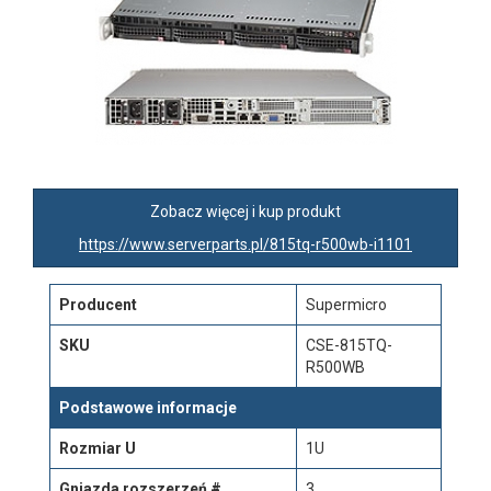
Zobacz więcej i kup produkt
https://www.serverparts.pl/815tq-r500wb-i1101
Producent
Supermicro
SKU
CSE-815TQ-
R500WB
Podstawowe informacje
Rozmiar U
1U
Gniazda rozszerzeń #
3