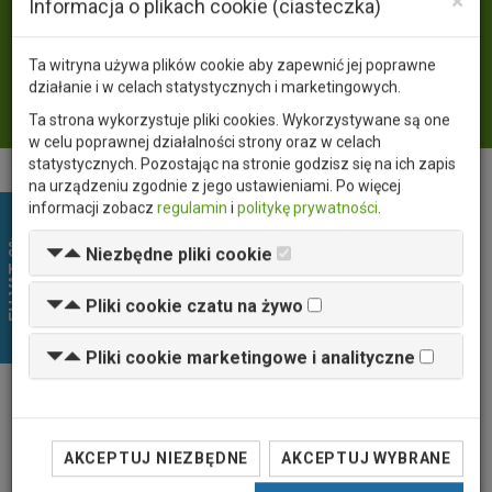
×
Język
PL
EN
Informacja o plikach cookie (ciasteczka)
Waluta
PLN
USD
EUR
Ta witryna używa plików cookie aby zapewnić jej poprawne
Zaloguj się
działanie i w celach statystycznych i marketingowych.
Ta strona wykorzystuje pliki cookies. Wykorzystywane są one
w celu poprawnej działalności strony oraz w celach
statystycznych. Pozostając na stronie godzisz się na ich zapis
na urządzeniu zgodnie z jego ustawieniami. Po więcej
EU VAT 0%
informacji zobacz
regulamin
i
politykę prywatności
.
Niezbędne pliki cookie
Pliki cookie czatu na żywo
Pliki cookie marketingowe i analityczne