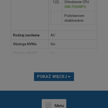
1(2)
Chłodzenie CPU:
SNK-P0048PS
Podstawowe
okablowanie
Rodzaj zasilania
AC
Obsługa NVMe
Nie
Obsługa NGSFF
Nie
Rodzina
SuperServer
Obudowa
POKAŻ WIĘCEJ
Nazwa produktu
825TQ-R740LPB
Więcej informacji na
Kliknij tutaj aby zobaczyć
stronie producenta
Link nie działa?
Powiadom nas
.
Podstawowe informacje
Menu