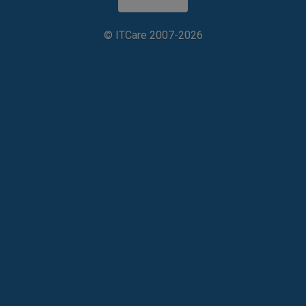
Rozmiar U
2U
©
ITCare
2007-2026
Gniazda rozszerzeń
7
#
Obsługiwane
ATX, uATX, E-ATX
formaty płyt
głównych
Obsługiwane
9.6" x 9.6", 12" x 9.6", 12" x
rozmiary płyt
13", 12.1" x 13", 12" x 10"
głównych
Zasilacz
Zasilanie
Tak
redundantne
Moc zasilacza
740 W
Typ zasilacza
AC
Dyski