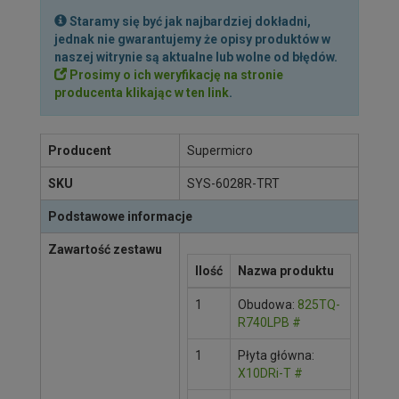
Staramy się być jak najbardziej dokładni,
jednak nie gwarantujemy że opisy produktów w
naszej witrynie są aktualne lub wolne od błędów.
Prosimy o ich weryfikację na stronie
producenta klikając w ten link
.
Producent
Supermicro
SKU
SYS-6028R-TRT
Podstawowe informacje
Zawartość zestawu
Ilość
Nazwa produktu
1
Obudowa:
825TQ-
R740LPB
#
1
Płyta główna:
X10DRi-T
#