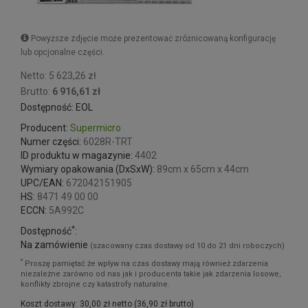
Powyższe zdjęcie może prezentować zróżnicowaną konfigurację
lub opcjonalne części.
Netto: 5 623,26 zł
Brutto:
6 916,61 zł
Dostępność: EOL
Producent:
Supermicro
Numer części:
6028R-TRT
ID produktu w magazynie:
4402
Wymiary opakowania (DxSxW):
89cm x 65cm x 44cm
UPC/EAN:
672042151905
HS:
8471 49 00 00
ECCN:
5A992C
*
Dostępność
:
Na zamówienie
(szacowany czas dostawy od 10 do 21 dni roboczych)
*
Proszę pamiętać że wpływ na czas dostawy mają również zdarzenia
niezależne zarówno od nas jak i producenta takie jak zdarzenia losowe,
konflikty zbrojne czy katastrofy naturalne.
Koszt dostawy: 30,00 zł netto (36,90 zł brutto)