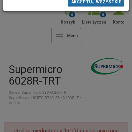
AKCEPTUJ NIEZBĘDNE
AKCEPTUJ WYBRANE
AKCEPTUJ WSZYSTKIE
0
0
Koszyk
Lista życzeń
Konto
Menu
Supermicro
6028R-TRT
Serwer Supermicro SYS-6028R-TRT
SuperServer • 825TQ-R740LPB • X10DRi-T •
2U IPMI
Produkt niedostępny (EOL) lub z ograniczoną