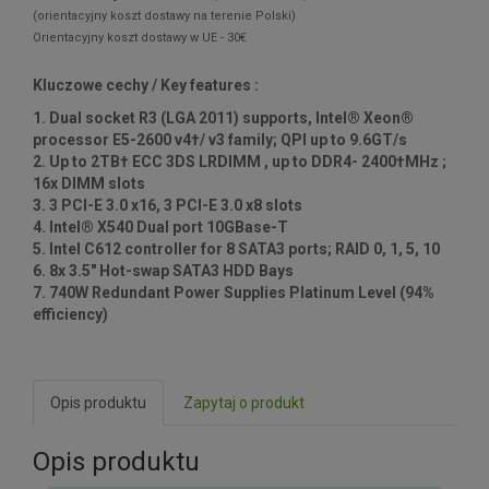
(orientacyjny koszt dostawy na terenie Polski)
Orientacyjny koszt dostawy w UE - 30€
Kluczowe cechy / Key features :
1. Dual socket R3 (LGA 2011) supports, Intel® Xeon®
processor E5-2600 v4†/ v3 family; QPI up to 9.6GT/s
2. Up to 2TB† ECC 3DS LRDIMM , up to DDR4- 2400†MHz ;
16x DIMM slots
3. 3 PCI-E 3.0 x16, 3 PCI-E 3.0 x8 slots
4. Intel® X540 Dual port 10GBase-T
5. Intel C612 controller for 8 SATA3 ports; RAID 0, 1, 5, 10
6. 8x 3.5" Hot-swap SATA3 HDD Bays
7. 740W Redundant Power Supplies Platinum Level (94%
efficiency)
Opis produktu
Zapytaj o produkt
Opis produktu