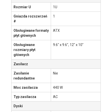
Rodzina
SuperServer
Menu
Obudowa
©
ITCare
2007-2026
Nazwa produktu
813MFTQ-441CB
Więcej informacji na
Kliknij tutaj aby zobaczyć
stronie producenta
Link nie działa?
Powiadom
nas
.
Podstawowe informacje
Rozmiar U
1U
Gniazda rozszerzeń
1
#
Obsługiwane formaty
ATX
płyt głównych
Obsługiwane
9.6" x 9.6", 12" x 10"
rozmiary płyt
głównych