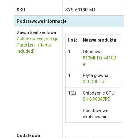
Opis produktu
Staramy się być jak najbardziej dokładni,
jednak nie gwarantujemy że opisy produktów w
naszej witrynie są aktualne lub wolne od błędów.
Prosimy o ich weryfikację na stronie
producenta klikając w ten link
.
Producent
Supermicro
SKU
SYS-6018R-MT
Podstawowe informacje
Zawartość zestawu
Zobacz więcej, sekcja:
Ilość
Nazwa produktu
Parts List - (Items
Included)
1
Obudowa:
813MFTQ-441CB
#