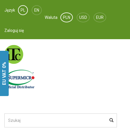
Ta witryna używa plików cookie aby zapewnić jej poprawne
Język
PL
EN
działanie i w celach statystycznych i marketingowych.
Waluta
PLN
USD
EUR
Ta strona wykorzystuje pliki cookies. Wykorzystywane są one
w celu poprawnej działalności strony oraz w celach
Zaloguj się
statystycznych. Pozostając na stronie godzisz się na ich zapis
na urządzeniu zgodnie z jego ustawieniami. Po więcej
informacji zobacz
regulamin
i
politykę prywatności
.
Niezbędne pliki cookie
EU VAT 0%
Pliki cookie czatu na żywo
Pliki cookie marketingowe i analityczne
AKCEPTUJ NIEZBĘDNE
AKCEPTUJ WYBRANE
AKCEPTUJ WSZYSTKIE