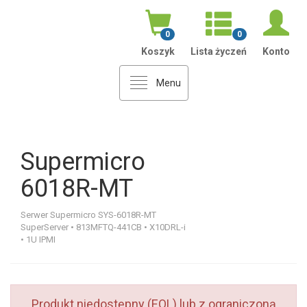
0
0
Koszyk
Lista życzeń
Konto
Menu
Supermicro
6018R-MT
Serwer Supermicro SYS-6018R-MT
SuperServer • 813MFTQ-441CB • X10DRL-i
• 1U IPMI
Produkt niedostępny (EOL) lub z ograniczoną