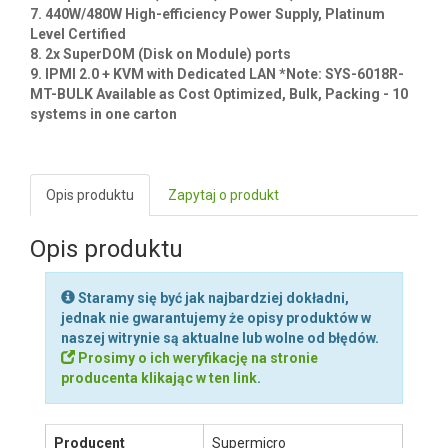
Kluczowe cechy / Key features ;
1. Dual socket R3 (LGA 2011) supports, Intel® Xeon®
processor E5-2600 v4†/ v3 family; QPI up to 9.6GT/s
2. Up to 1TB† ECC 3DS LRDIMM , up to DDR4- 2400†MHz ;
8x DIMM slots
3. 1x PCI-E 3.0 x8 (FHHL) slot
4. 4x 3.5" Hot-swap SATA3 Drive Bays
5. Intel® i210 Dual-port 1GbE LAN
6. I/O ports: 1x VGA, 1x COM, 2x USB 3.0, 2x USB 2.0
7. 440W/480W High-efficiency Power Supply, Platinum
Level Certified
8. 2x SuperDOM (Disk on Module) ports
9. IPMI 2.0 + KVM with Dedicated LAN *Note: SYS-6018R-
MT-BULK Available as Cost Optimized, Bulk, Packing - 10
systems in one carton
Opis produktu
Zapytaj o produkt