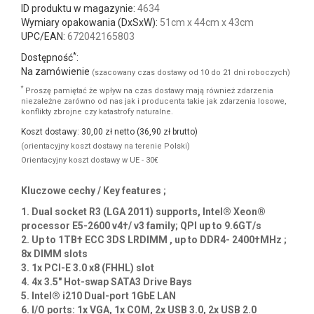
Powyższe zdjęcie może prezentować zróżnicowaną konfigurację
lub opcjonalne części.
Netto: 3 330,05 zł
Brutto:
4 095,97 zł
Dostępność: EOL
Producent:
Supermicro
Numer części:
6018R-MT
ID produktu w magazynie:
4634
Wymiary opakowania (DxSxW):
51cm x 44cm x 43cm
UPC/EAN:
672042165803
*
Dostępność
:
Na zamówienie
(szacowany czas dostawy od 10 do 21 dni roboczych)
*
Proszę pamiętać że wpływ na czas dostawy mają również zdarzenia
niezależne zarówno od nas jak i producenta takie jak zdarzenia losowe,
konflikty zbrojne czy katastrofy naturalne.
Koszt dostawy: 30,00 zł netto (36,90 zł brutto)
(orientacyjny koszt dostawy na terenie Polski)
Orientacyjny koszt dostawy w UE - 30€