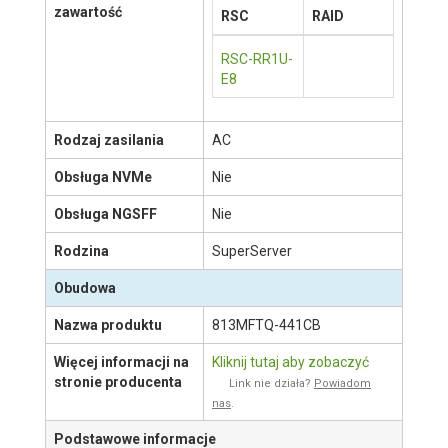
1
Płyta główna:
X10DRL-i
#
1(2)
Chłodzenie CPU:
SNK-P0047PD
Podstawowe
okablowanie
Dodatkowa
zawartość
RSC
RAID
RSC-RR1U-
E8
Rodzaj zasilania
AC
POKAŻ WIĘCEJ
Obsługa NVMe
Nie
Obsługa NGSFF
Nie