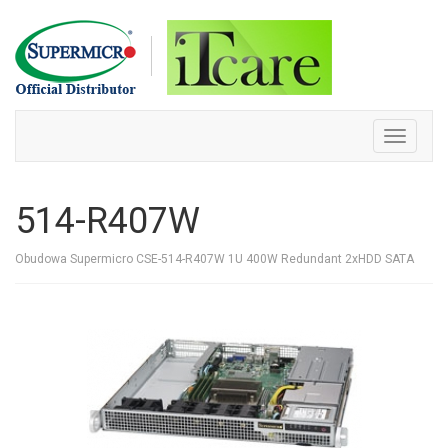
Skip
to
content
Toggle
navigati
514-R407W
Obudowa Supermicro CSE-514-R407W 1U 400W Redundant 2xHDD SATA