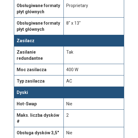
Obsługiwane formaty
Proprietary
płyt głównych
Obsługiwane formaty
8" x 13"
płyt głównych
Zasilacz
Zasilanie
Tak
redundantne
Moc zasilacza
400 W
Typ zasilacza
AC
Dyski
Hot-Swap
Nie
Maks. liczba dysków
2
#
Obsługa dysków 3,5"
Nie