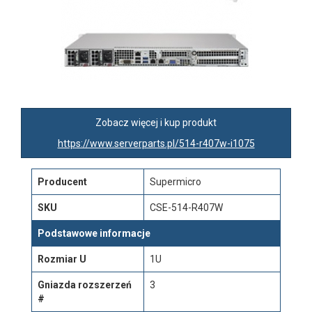
Zobacz więcej i kup produkt
https://www.serverparts.pl/514-r407w-i1075
Producent
Supermicro
SKU
CSE-514-R407W
Podstawowe informacje
Rozmiar U
1U
Gniazda rozszerzeń
3
#