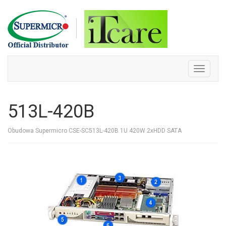
Skip
to
content
Toggle
navigati
513L-420B
Obudowa Supermicro CSE-SC513L-420B 1U 420W 2xHDD SATA