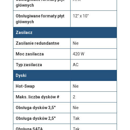
głównych
Obsługiwane formaty płyt
12" x 10"
głównych
Zasilacz
Zasilanie redundantne
Nie
Moc zasilacza
420 W
Typ zasilacza
AC
Dyski
Hot-Swap
Nie
Maks. liczba dysków #
2
Obsługa dysków 3,5"
Nie
Obsługa dysków 2,5"
Tak
Obsługa SATA
Tak