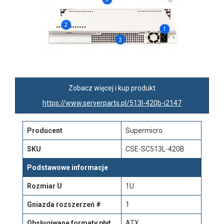
Zobacz więcej i kup produkt
https://www.serverparts.pl/513l-420b-i2147
Producent
Supermicro
SKU
CSE-SC513L-420B
Podstawowe informacje
Rozmiar U
1U
Gniazda rozszerzeń #
1
Obsługiwane formaty płyt
ATX