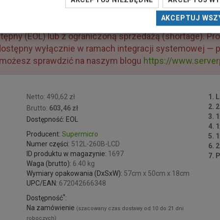
AKCEPTUJ NIEZBĘDNE
AKCEPTUJ W
AKCEPTUJ WSZ
tępny (EOL) lub z ograniczoną sprzedażą (shortage). Pr
ostępny wyłącznie w ramach integracji systemowej — p
 możesz sprawdzić na naszym blogu
https://www.server
Netto: 490,62 zł
1. 
2. 
Brutto:
603,46 zł
3. 
Dostępność: EOL
4. 
Producent:
Supermicro
5. 
Numer części:
512L-260B-LCD
6. 
ID produktu w magazynie:
1697
7. 
Waga (brutto):
6.40 kg
Wymiary opakowania (DxSxW):
57cm x 50cm x 18cm
UPC/EAN:
672042666348
*
Dostępność
:
Na zamówienie
(szacowany czas dostawy od 10 do 21 dni
roboczych)