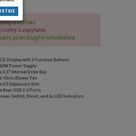
YBRANE
YSTKIE
osimy o
kontakt
.
rosimy o zapytanie.
parts.pl/en/blog?q=refurbished
LCD Display with 6 Function Buttons
260W Power Supply
1x 3.5" Internal Drive Bay
1x 10cm Blower Fan
1x I/O Expansion Slot
2x Rear USB 2.0 Ports
Power Switch, Reset, and 5x LED Indicators