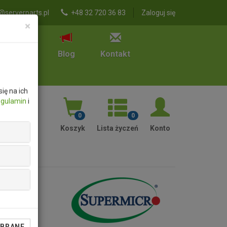
@serverparts.pl
+48 32 720 36 83
Zaloguj się
×
RMA
Blog
Kontakt
ię na ich
egulamin
i
0
0
Koszyk
Lista życzeń
Konto