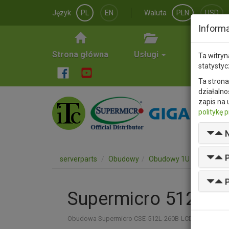
Język
PL
EN
Waluta
PLN
USD
Informa
Strona główna
Usługi
Matrix
Ta witryn
statysty
Ta strona
działalno
zapis na 
politykę 
N
P
serverparts
Obudowy
Obudowy 1U
512L-26
P
Supermicro 512L-2
Obudowa Supermicro CSE-512L-260B-LCD 1U 260W 