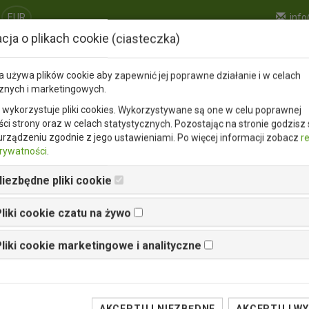
EUR
info
cja o plikach cookie (ciasteczka)
Dostępność
Konfigurator
Kalkulator RAID
a używa plików cookie aby zapewnić jej poprawne działanie i w celach
cznych i marketingowych.
 wykorzystuje pliki cookies. Wykorzystywane są one w celu poprawnej
ści strony oraz w celach statystycznych. Pozostając na stronie godzisz s
urządzeniu zgodnie z jego ustawieniami. Po więcej informacji zobacz
r
prywatności
.
iezbędne pliki cookie
liki cookie czatu na żywo
0B-LCD
liki cookie marketingowe i analityczne
60B-LCD
1xHDD SATA