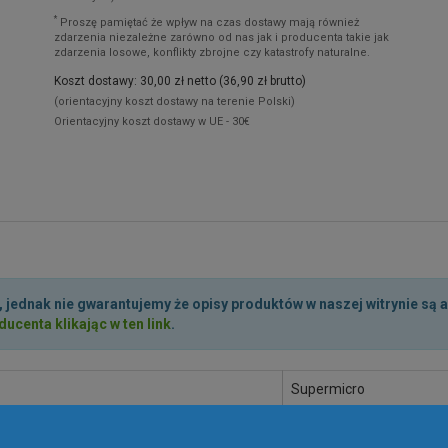
*
Proszę pamiętać że wpływ na czas dostawy mają również
zdarzenia niezależne zarówno od nas jak i producenta takie jak
zdarzenia losowe, konflikty zbrojne czy katastrofy naturalne.
Koszt dostawy: 30,00 zł netto (36,90 zł brutto)
(orientacyjny koszt dostawy na terenie Polski)
Orientacyjny koszt dostawy w UE - 30€
, jednak nie gwarantujemy że opisy produktów w naszej witrynie są 
ucenta klikając w ten link
.
Supermicro
CSE-512L-260B-LCD