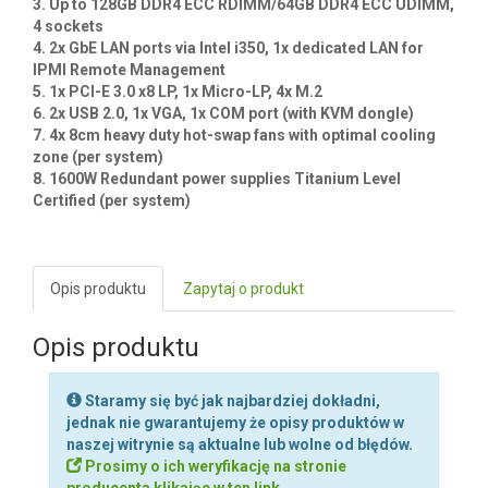
DODAJ OPINIĘ
Zaloguj się aby dodać opinię.
Kluczowe cechy / Key features (per node):
1. Single socket FCBGA 1667, 8-Core, 45W, 16 Threads;
support Intel® Xeon® processor D-1541
2. 2x 3.5" SATA3 by default; 2x 2.5" SATA3 HDDs w/ Optional
kits
3. Up to 128GB DDR4 ECC RDIMM/64GB DDR4 ECC UDIMM,
4 sockets
4. 2x GbE LAN ports via Intel i350, 1x dedicated LAN for
IPMI Remote Management
5. 1x PCI-E 3.0 x8 LP, 1x Micro-LP, 4x M.2
6. 2x USB 2.0, 1x VGA, 1x COM port (with KVM dongle)
7. 4x 8cm heavy duty hot-swap fans with optimal cooling
zone (per system)
8. 1600W Redundant power supplies Titanium Level
Certified (per system)