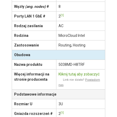
Included)
1
Obudowa:
938BH-R1K68B
#
[1]
1
Płyta główna:
X10SDD-F
#
Podstawowe
okablowanie
Węzły
(ang. nodes)
#
8
[1]
Porty LAN 1 GbE #
2
Rodzaj zasilania
AC
Rodzina
MicroCloud Intel
Zastosowanie
Routing, Hosting
Obudowa
POKAŻ WIĘCEJ