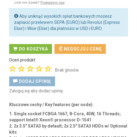
Na zamówienie
(szacowany czas dostawy od 10 do 21 dni roboczych)
*
Proszę pamiętać że wpływ na czas dostawy mają również zdarzenia
niezależne zarówno od nas jak i producenta takie jak zdarzenia losowe,
konflikty zbrojne czy katastrofy naturalne.
Koszt dostawy: 30,00 zł netto (36,90 zł brutto)
(orientacyjny koszt dostawy na terenie Polski)
Orientacyjny koszt dostawy w UE - 30€
Dodaj do listy życzeń
Więcej informacji na stronie producenta
Link nie działa?
Powiadom nas
.
Aby uniknąć wysokich opłat bankowych możesz
zapłacić przelewem SEPA (EURO) lub Revolut (Express
Elixir) i Wise (Elixir) dla płatności w USD i EURO.
DO KOSZYKA
NEGOCJUJ CENĘ
Oceń produkt:
Brak głosów.