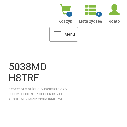
0
0
Koszyk
Lista życzeń
Konto
Menu
5038MD-
H8TRF
Serwer MicroCloud Supermicro SYS-
5038MD-H8TRF • 938BH-R1K68B •
X10SDD-F • MicroCloud Intel IPMI