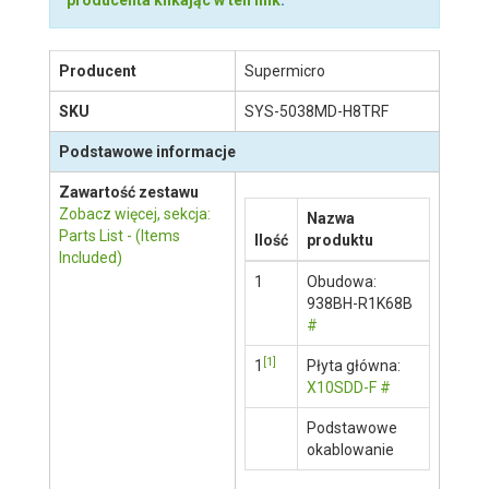
Opis produktu
Zapytaj o produkt
Opis produktu
Staramy się być jak najbardziej dokładni,
jednak nie gwarantujemy że opisy produktów w
naszej witrynie są aktualne lub wolne od błędów.
Prosimy o ich weryfikację na stronie
producenta klikając w ten link
.
Producent
Supermicro
SKU
SYS-5038MD-H8TRF
Podstawowe informacje
Zawartość zestawu
Zobacz więcej, sekcja:
Nazwa
Parts List - (Items
Ilość
produktu