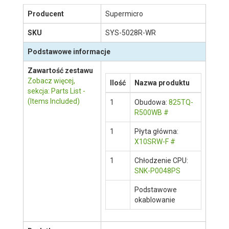
Opis produktu
Staramy się być jak najbardziej dokładni,
jednak nie gwarantujemy że opisy produktów w
naszej witrynie są aktualne lub wolne od błędów.
Prosimy o ich weryfikację na stronie
producenta klikając w ten link
.
Producent
Supermicro
SKU
SYS-5028R-WR
Podstawowe informacje
Zawartość zestawu
Zobacz więcej,
Ilość
Nazwa produktu
sekcja: Parts List -
(Items Included)
1
Obudowa:
825TQ-
R500WB
#