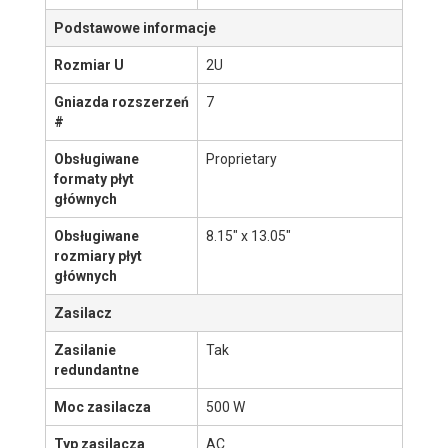
Obsługa NVMe
Nie
Obsługa NGSFF
Nie
Menu
Rodzina
Wio
Obudowa
©
ITCare
2007-2026
Nazwa produktu
825TQ-R500WB
Więcej informacji na
Kliknij tutaj aby zobaczyć
stronie producenta
Link nie działa?
Powiadom nas
.
Podstawowe informacje
Rozmiar U
2U
Gniazda rozszerzeń
7
#
Obsługiwane
Proprietary
formaty płyt
głównych