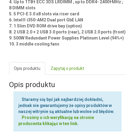
DODAJ OPINIĘ
Zaloguj się aby dodać opinię.
Kluczowe cechy / Key features :
1. Single socket R3 (LGA 2011) supports, Intel® Xeon®
processor E5-2600 v4†/ v3 family; QPI up to 9.6GT/s
2. Intel® C612 chipset
3. 8x 3.5" Hot-swap SATA3 drive bays; optional fixed drive
bays
4. Up to 1TB† ECC 3DS LRDIMM , up to DDR4- 2400†MHz ;
8 DIMM slots
5. 5 PCI-E 3.0 x8 slots via riser card
6. Intel® i350-AM2 Dual port GbE LAN
7. 1 Slim DVD ROM drive bay (option)
8. 2 USB 2.0 + 2 USB 3.0 ports (rear), 2 USB 2.0 ports (front)
9. 500W Redundant Power Supplies Platinum Level (94%+)
10. 3 middle cooling fans
Opis produktu
Zapytaj o produkt