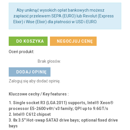
*
Proszę pamiętać że wpływ na czas dostawy mają również zdarzenia
niezależne zarówno od nas jak i producenta takie jak zdarzenia losowe,
konflikty zbrojne czy katastrofy naturalne.
Koszt dostawy: 30,00 zł netto (36,90 zł brutto)
(orientacyjny koszt dostawy na terenie Polski)
Orientacyjny koszt dostawy w UE - 30€
Dodaj do listy życzeń
Więcej informacji na stronie producenta
Link nie działa?
Powiadom nas
.
Aby uniknąć wysokich opłat bankowych możesz
zapłacić przelewem SEPA (EURO) lub Revolut (Express
Elixir) i Wise (Elixir) dla płatności w USD i EURO.
DO KOSZYKA
NEGOCJUJ CENĘ
Oceń produkt:
Brak głosów.