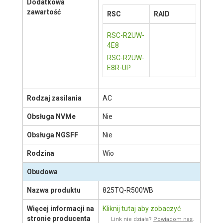
1
Płyta główna:
X10SRW-F
#
1
Chłodzenie CPU:
SNK-P0048PS
Podstawowe
okablowanie
Dodatkowa
zawartość
RSC
RAID
RSC-R2UW-
4E8
RSC-R2UW-
E8R-UP
POKAŻ WIĘCEJ
Rodzaj zasilania
AC