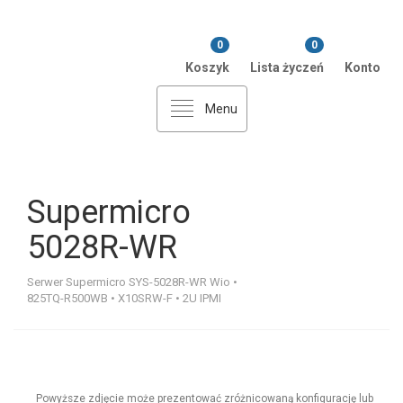
0
0
Koszyk
Lista życzeń
Konto
Menu
Supermicro
5028R-WR
Serwer Supermicro SYS-5028R-WR Wio •
825TQ-R500WB • X10SRW-F • 2U IPMI