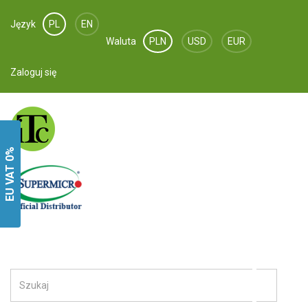
działanie i w celach statystycznych i marketingowych.
Język
PL
EN
Ta strona wykorzystuje pliki cookies. Wykorzystywane są one
w celu poprawnej działalności strony oraz w celach
Waluta
PLN
USD
EUR
statystycznych. Pozostając na stronie godzisz się na ich zapis
na urządzeniu zgodnie z jego ustawieniami. Po więcej
Zaloguj się
informacji zobacz
regulamin
i
politykę prywatności
.
Niezbędne pliki cookie
Pliki cookie czatu na żywo
EU VAT 0%
Pliki cookie marketingowe i analityczne
AKCEPTUJ NIEZBĘDNE
AKCEPTUJ WYBRANE
AKCEPTUJ WSZYSTKIE