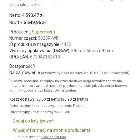
Powyższe zdjęcie może prezentować zróżnicowaną konfigurację
lub opcjonalne części.
Netto: 4 593,47 zł
Brutto:
5 649,96 zł
Producent:
Supermicro
Numer części:
5028R-WR
ID produktu w magazynie:
4422
Wymiary opakowania (DxSxW):
89cm x 65cm x 44cm
UPC/EAN:
672042162413
*
Dostępność
:
Na zamówienie
(szacowany czas dostawy od 10 do 21 dni roboczych)