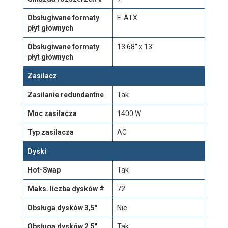
Obsługiwane formaty
E-ATX
płyt głównych
Obsługiwane formaty
13.68" x 13"
płyt głównych
Zasilacz
Zasilanie redundantne
Tak
Moc zasilacza
1400 W
Typ zasilacza
AC
Dyski
Hot-Swap
Tak
Maks. liczba dysków #
72
Obsługa dysków 3,5"
Nie
Obsługa dysków 2,5"
Tak