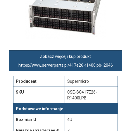
Zobacz więcej i kup produkt
https://www.serverparts.pl/417e26-r1400lpb-i2046
Producent
Supermicro
SKU
CSE-SC417E26-
R1400LPB
Podstawowe informacje
Rozmiar U
4U
Gniazda rozszerzeń #
7