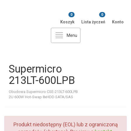
0
0
Koszyk
Lista życzeń
Konto
Menu
Supermicro
213LT-600LPB
Obudowa Supermicro CSE-213LT-600LPB
2U 600W Hot-Swap 8xHDD SATA/SAS
Produkt niedostępny (EOL) lub z ograniczoną