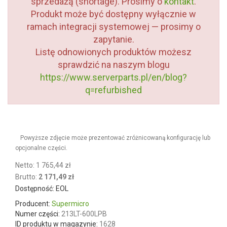
sprzedażą (shortage). Prosimy o
kontakt
.
Produkt może być dostępny wyłącznie w
ramach integracji systemowej — prosimy o
zapytanie.
Listę odnowionych produktów możesz
sprawdzić na naszym blogu
https://www.serverparts.pl/en/blog?
q=refurbished
Powyższe zdjęcie może prezentować zróżnicowaną konfigurację
lub opcjonalne części.
Netto: 1 765,44 zł
Brutto:
2 171,49 zł
Dostępność: EOL
Producent:
Supermicro
Numer części:
213LT-600LPB
ID produktu w magazynie:
1628