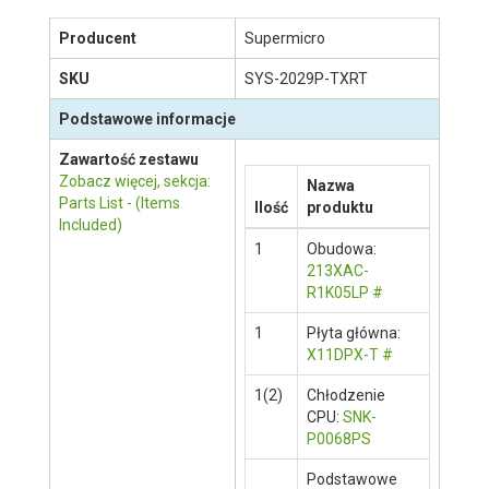
Opis produktu
Zapytaj o produkt
Opis produktu
Staramy się być jak najbardziej dokładni,
jednak nie gwarantujemy że opisy produktów w
naszej witrynie są aktualne lub wolne od błędów.
Prosimy o ich weryfikację na stronie
producenta klikając w ten link
.
Producent
Supermicro
SKU
SYS-2029P-TXRT
Podstawowe informacje
Zawartość zestawu
Zobacz więcej, sekcja:
Nazwa
Parts List - (Items
Ilość
produktu
Included)
1
Obudowa: