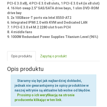
DODAJ OPINIĘ
Zaloguj się aby dodać opinię.
Kluczowe cechy / Key features :
1. Dual socket P (LGA 3647) supports, Intel® Xeon®
Scalable Processors, 3 UPI up to 10.4GT/s
2. Up to 2TB ECC 3DS LRDIMM, up to DDR4-2666MHz; 16
DIMM slots
3. 2 PCI-E 3.0 x16 slots (HSSI), 2 PCI-E 3.0 x16 slots (or 4
PCI-E 3.0 x8), 4 PCI-E 3.0 x8 slots, 1 PCI-E 3.0 x4 (in x8 slot)
4. 16 Hot-swap 2.5" SAS/SATA drive bays, 1 slim DVD-ROM
drive bay
5. 2x 10GBase-T ports via Intel X550-AT2
6. Integrated IPMI 2.0 with KVM and Dedicated LAN
7. 1 PCI-E 3.0 x4 M.2 2280 slot from PCH
8. 4 middle fans
9. 1000W Redundant Power Supplies Titanium Level (96%)