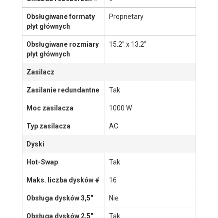
Nazwa produktu
213XAC-R1K05LP
Więcej informacji na
Kliknij tutaj aby zobaczyć
Menu
stronie producenta
Link nie działa?
Powiadom
nas
.
©
ITCare
2007-2026
Podstawowe informacje
Rozmiar U
2U
Gniazda rozszerzeń #
9
Obsługiwane formaty
Proprietary
płyt głównych
Obsługiwane rozmiary
15.2" x 13.2"
płyt głównych
Zasilacz
Zasilanie redundantne
Tak
Moc zasilacza
1000 W