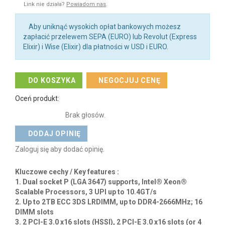
Na zamówienie
(szacowany czas dostawy od 10 do 21 dni roboczych)
*
Proszę pamiętać że wpływ na czas dostawy mają również zdarzenia
niezależne zarówno od nas jak i producenta takie jak zdarzenia losowe,
konflikty zbrojne czy katastrofy naturalne.
Koszt dostawy: 30,00 zł netto (36,90 zł brutto)
(orientacyjny koszt dostawy na terenie Polski)
Orientacyjny koszt dostawy w UE - 30€
Dodaj do listy życzeń
Więcej informacji na stronie producenta
Link nie działa?
Powiadom nas
.
Aby uniknąć wysokich opłat bankowych możesz
zapłacić przelewem SEPA (EURO) lub Revolut (Express
Elixir) i Wise (Elixir) dla płatności w USD i EURO.
DO KOSZYKA
NEGOCJUJ CENĘ
Oceń produkt:
Brak głosów.