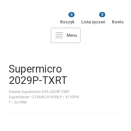
0
0
Koszyk
Lista życzeń
Konto
Menu
Supermicro
2029P-TXRT
Serwer Supermicro SYS-2029P-TXRT
SuperServer • 213XAC-R1K05LP • X11DPX-
T • 2U IPMI