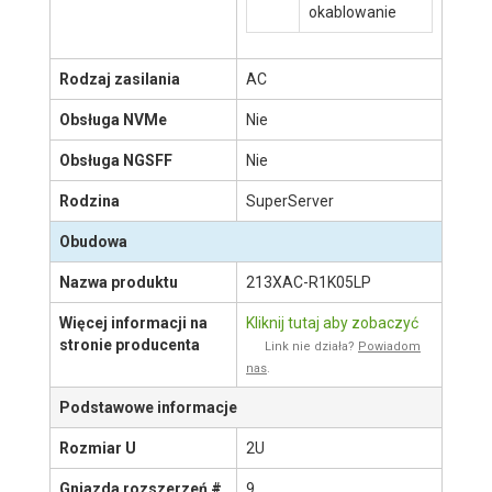
213XAC-
R1K05LP
#
1
Płyta główna:
X11DPX-T
#
1(2)
Chłodzenie
CPU:
SNK-
P0068PS
Podstawowe
okablowanie
Rodzaj zasilania
AC
Obsługa NVMe
Nie
Obsługa NGSFF
Nie
POKAŻ WIĘCEJ
Rodzina
SuperServer
Obudowa