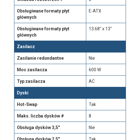
Obsługiwane formaty płyt
E-ATX
głównych
Obsługiwane formaty płyt
13.68" x 13"
głównych
Zasilacz
Zasilanie redundantne
Nie
Moc zasilacza
600 W
Typ zasilacza
AC
Dyski
Hot-Swap
Tak
Maks. liczba dysków #
8
Obsługa dysków 3,5"
Nie
Obsługa dysków 2,5"
Tak