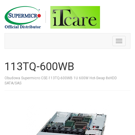
Skip
to
content
Toggle
navigati
113TQ-600WB
Obudowa Supermicro CSE-113TQ-600WB 1U 600W Hot-Swap 8xHDD
SATA/SAS