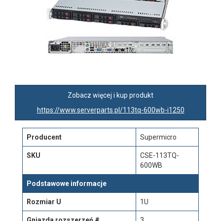
Zobacz więcej i kup produkt
https://www.serverparts.pl/113tq-600wb-i1250
Producent
Supermicro
SKU
CSE-113TQ-
600WB
Podstawowe informacje
Rozmiar U
1U
Gniazda rozszerzeń #
3