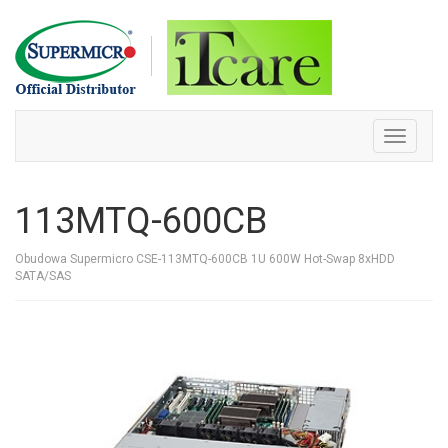
Skip
to
content
Toggle
navigati
113MTQ-600CB
Obudowa Supermicro CSE-113MTQ-600CB 1U 600W Hot-Swap 8xHDD
SATA/SAS