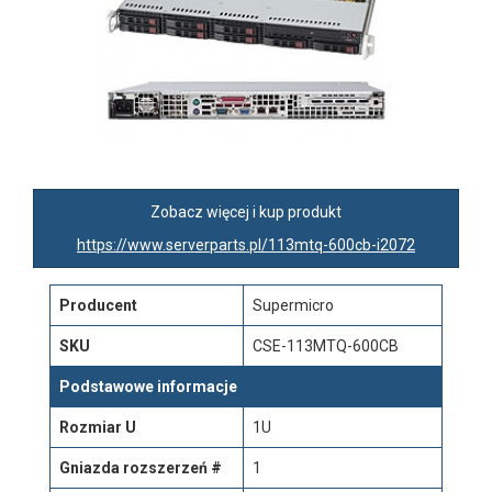
Zobacz więcej i kup produkt
https://www.serverparts.pl/113mtq-600cb-i2072
Producent
Supermicro
SKU
CSE-113MTQ-600CB
Podstawowe informacje
Rozmiar U
1U
Gniazda rozszerzeń #
1