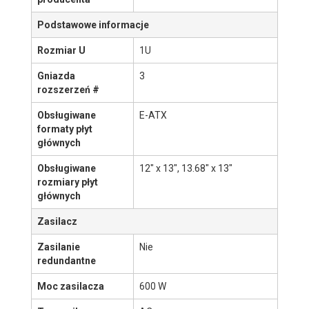
Obsługa NGSFF
Nie
Menu
Rodzina
SuperServer
Obudowa
©
ITCare
2007-2026
Nazwa produktu
113AC2-605WB
Więcej informacji
Kliknij tutaj aby zobaczyć
na stronie
Link nie działa?
Powiadom nas
.
producenta
Podstawowe informacje
Rozmiar U
1U
Gniazda
3
rozszerzeń #
Obsługiwane
E-ATX
formaty płyt
głównych