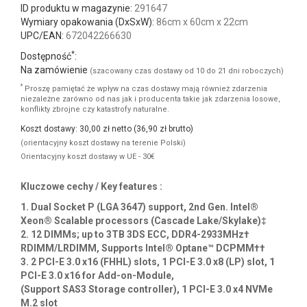
Powyższe zdjęcie może prezentować zróżnicowaną konfigurację
lub opcjonalne części.
Netto: 4 964,91 zł
Brutto:
6 106,84 zł
Dostępność: EOL
Producent:
Supermicro
Numer części:
1029P-WT
ID produktu w magazynie:
291647
Wymiary opakowania (DxSxW):
86cm x 60cm x 22cm
UPC/EAN:
672042266630
*
Dostępność
:
Na zamówienie
(szacowany czas dostawy od 10 do 21 dni roboczych)
*
Proszę pamiętać że wpływ na czas dostawy mają również zdarzenia
niezależne zarówno od nas jak i producenta takie jak zdarzenia losowe,
konflikty zbrojne czy katastrofy naturalne.
Koszt dostawy: 30,00 zł netto (36,90 zł brutto)
(orientacyjny koszt dostawy na terenie Polski)
Orientacyjny koszt dostawy w UE - 30€