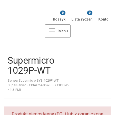
0
0
Koszyk
Lista życzeń
Konto
Menu
Supermicro
1029P-WT
Serwer Supermicro SYS-1029P-WT
SuperServer • 113AC2-605WB • X11DDW-L
• 1U IPMI
Produkt niedostępny (EOL) lub z ograniczoną