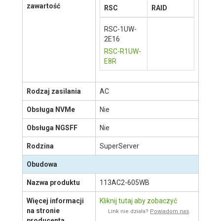
1
Płyta główna:
X11DDW-L
#
1(2)
Chłodzenie CPU:
SNK-P0067PSMB
Podstawowe
okablowanie
Dodatkowa
zawartość
RSC
RAID
RSC-1UW-
2E16
RSC-R1UW-
E8R
POKAŻ WIĘCEJ
Rodzaj zasilania
AC
Obsługa NVMe
Nie