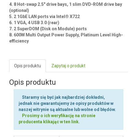
Kluczowe cechy / Key features :
1. Dual Socket P (LGA 3647) support, 2nd Gen. Intel®
Xeon® Scalable processors (Cascade Lake/Skylake)‡
2. 12 DIMMs; up to 3TB 3DS ECC, DDR4-2933MHz†
RDIMM/LRDIMM, Supports Intel® Optane™ DCPMM††
3. 2 PCI-E 3.0 x16 (FHHL) slots, 1 PCI-E 3.0 x8 (LP) slot, 1
PCI-E 3.0 x16 for Add-on-Module,
(Support SAS3 Storage controller), 1 PCI-E 3.0 x4 NVMe
M.2 slot
4. 8 Hot-swap 2.5" drive bays, 1 slim DVD-ROM drive bay
(optional)
5. 2 1GbE LAN ports via Intel® X722
6. 1 VGA, 4 USB 3.0 (rear)
7. 2 SuperDOM (Disk on Module) ports
8. 600W Multi Output Power Supply, Platinum Level High-
efficiency
Opis produktu
Zapytaj o produkt