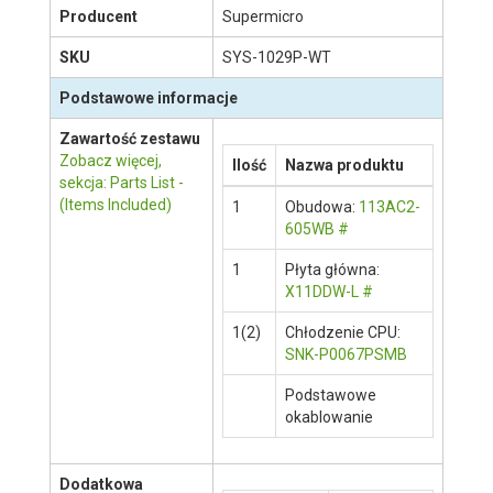
Opis produktu
Staramy się być jak najbardziej dokładni,
jednak nie gwarantujemy że opisy produktów w
naszej witrynie są aktualne lub wolne od błędów.
Prosimy o ich weryfikację na stronie
producenta klikając w ten link
.
Producent
Supermicro
SKU
SYS-1029P-WT
Podstawowe informacje
Zawartość zestawu
Zobacz więcej,
Ilość
Nazwa produktu
sekcja: Parts List -
(Items Included)
1
Obudowa:
113AC2-
605WB
#