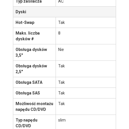
Obsługiwane
12" x 13", 13.68" x 13"
rozmiary płyt
głównych
Zasilacz
Zasilanie
Nie
redundantne
Moc zasilacza
600 W
Typ zasilacza
AC
Dyski
Hot-Swap
Tak
Maks. liczba
8
dysków #
Obsługa dysków
Nie
3,5"
Obsługa dysków
Tak