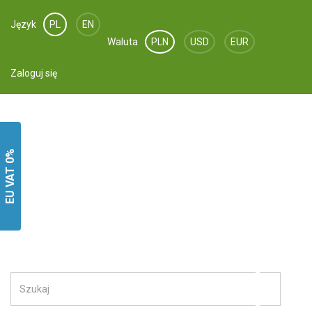
Język
PL
EN
Waluta
PLN
USD
EUR
Zaloguj się
EU VAT 0%